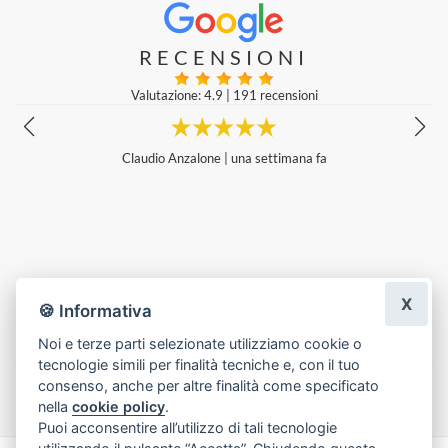
RECENSIONI
Valutazione: 4.9
|
191 recensioni
na fa
Ho affidato il bouquet di laurea per mio figlio alla Bot
erienza meravigliosa già dall'ordine fatto per telefono
amo di Ferrara. La signora Lucia ha accolto la nostra r
speciale, vista l'occasione, nonostante fosse presa e 
ausa dei disagi creati dai nubifragi ai quali la città er
a nelle precedenti ore. Puntualissima e preziosa nella
bouquet. Il mazzo di fiori non è passato inosservato vi
uto molti complimenti anche da chi l'ha visto solo in f
X
ità e tanta umanità hanno caratterizzato questa esper
🍪 Informativa
amo assolutamente🌼🌼❤️
Ilenia Buglia
|
una settimana fa
Noi e terze parti selezionate utilizziamo cookie o
tecnologie simili per finalità tecniche e, con il tuo
Lascia una recensione
consenso, anche per altre finalità come specificato
nella
cookie policy
.
Puoi acconsentire all’utilizzo di tali tecnologie