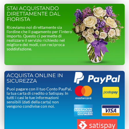
STAI ACQUISTANDO
DIRETTAMENTE DAL
FIORISTA
Riceviamo noi direttamente sia
l’ordine che il pagamento per l’intero
importo. Questo ci permette di
realizzare il servizio richiesto nel
migliore dei modi, con reciproca
soddisfazione.
ACQUISTA ONLINE IN
SICUREZZA
Puoi pagare con il tuo Conto PayPal,
la tua carta di credito o Satispay. In
tutti i casi le tue informazioni
sensibili (dati della carta) non
vengono condivise con noi.