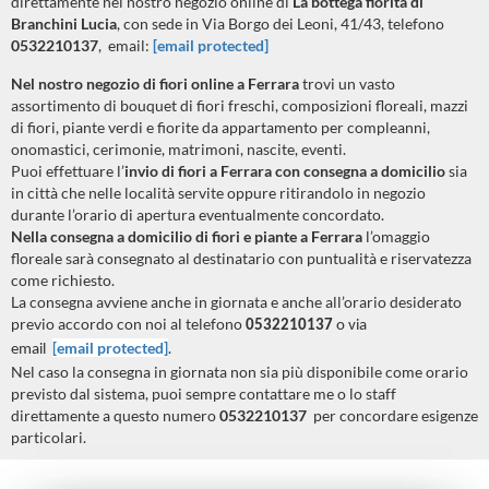
direttamente nel nostro negozio online di
La bottega fiorita di
Branchini Lucia
, con sede in Via Borgo dei Leoni, 41/43, telefono
0532210137
, email:
[email protected]
Nel nostro negozio di fiori online a
Ferrara
trovi un vasto
assortimento di bouquet di fiori freschi, composizioni floreali, mazzi
di fiori, piante verdi e fiorite da appartamento per compleanni,
onomastici, cerimonie, matrimoni, nascite, eventi.
Puoi effettuare l’
invio di fiori a
Ferrara
con consegna a domicilio
sia
in città che nelle località servite oppure ritirandolo in negozio
durante l’orario di apertura eventualmente concordato.
Nella consegna a domicilio di fiori e piante a
Ferrara
l’omaggio
floreale sarà consegnato al destinatario con puntualità e riservatezza
come richiesto.
La consegna avviene anche in giornata e anche all’orario desiderato
previo accordo con noi al telefono
0532210137
o via
[email protected]
.
email
Nel caso la consegna in giornata non sia più disponibile come orario
previsto dal sistema, puoi sempre contattare me o lo staff
direttamente a questo numero
0532210137
per concordare esigenze
particolari.