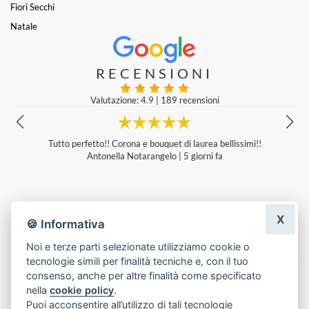
Fiori Secchi
Natale
RECENSIONI
Valutazione: 4.9
|
189 recensioni
!
Per il nostro matrimonio ci siamo affidati alla creatività e alla profe
onalità di Lucia, e non avremmo potuto fare scelta migliore. Parte
da zero e senza idee precise, Lucia ha saputo guidarci con un proge
o floreale meraviglioso. Ha gestito ogni dettaglio logistico in totale
utonomia e con estrema precisione. Il vero valore aggiunto è stato 
stress zero: abbiamo potuto godere della giornata sapendo che tut
X
era in mani esperte. Se cercate un servizio d'eccellenza e 'senza pe
🍪 Informativa
ieri', Lucia è la persona giusta.
Giacomo Bertozzi
|
6 giorni fa
Noi e terze parti selezionate utilizziamo cookie o
tecnologie simili per finalità tecniche e, con il tuo
Lascia una recensione
consenso, anche per altre finalità come specificato
nella
cookie policy
.
Puoi acconsentire all’utilizzo di tali tecnologie