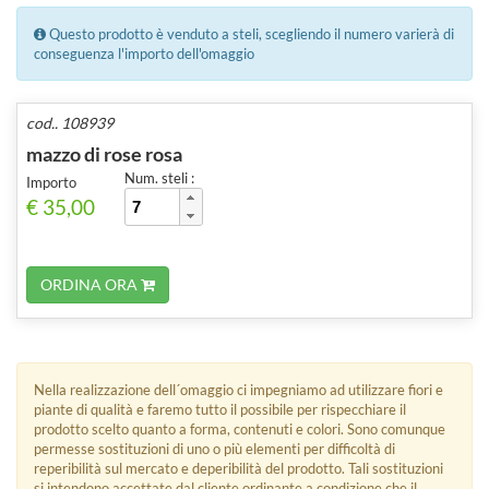
Questo prodotto è venduto a steli, scegliendo il numero varierà di
conseguenza l'importo dell'omaggio
cod.. 108939
mazzo di rose rosa
Num. steli :
Importo
€ 35,00
ORDINA ORA
Nella realizzazione dell´omaggio ci impegniamo ad utilizzare fiori e
piante di qualità e faremo tutto il possibile per rispecchiare il
prodotto scelto quanto a forma, contenuti e colori. Sono comunque
permesse sostituzioni di uno o più elementi per difficoltà di
reperibilità sul mercato e deperibilità del prodotto. Tali sostituzioni
si intendono accettate dal cliente ordinante a condizione che il