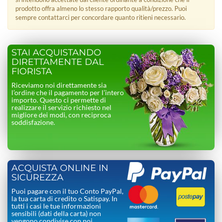
prodotto offra almeno lo stesso rapporto qualità/prezzo. Puoi
sempre contattarci per concordare quanto ritieni necessario.
STAI ACQUISTANDO
DIRETTAMENTE DAL
FIORISTA
Riceviamo noi direttamente sia
l’ordine che il pagamento per l’intero
importo. Questo ci permette di
realizzare il servizio richiesto nel
migliore dei modi, con reciproca
soddisfazione.
ACQUISTA ONLINE IN
SICUREZZA
Puoi pagare con il tuo Conto PayPal,
la tua carta di credito o Satispay. In
tutti i casi le tue informazioni
sensibili (dati della carta) non
vengono condivise con noi.