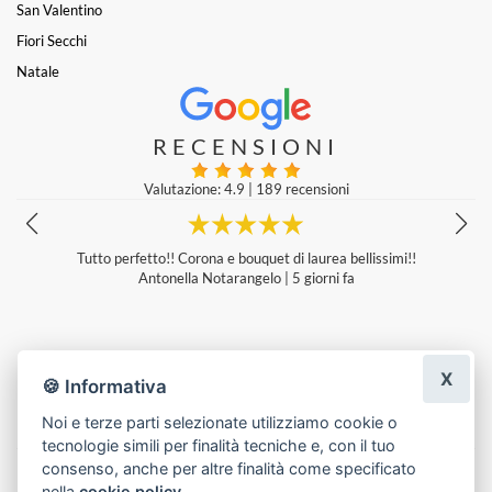
San Valentino
Fiori Secchi
Natale
RECENSIONI
Valutazione: 4.9
|
189 recensioni
Per il nostro matrimonio ci siamo affidati alla creatività e alla professi
onalità di Lucia, e non avremmo potuto fare scelta migliore. Partendo
da zero e senza idee precise, Lucia ha saputo guidarci con un progett
o floreale meraviglioso. Ha gestito ogni dettaglio logistico in totale a
utonomia e con estrema precisione. Il vero valore aggiunto è stato lo
stress zero: abbiamo potuto godere della giornata sapendo che tutto
X
era in mani esperte. Se cercate un servizio d'eccellenza e 'senza pens
🍪 Informativa
ieri', Lucia è la persona giusta.
Giacomo Bertozzi
|
6 giorni fa
Noi e terze parti selezionate utilizziamo cookie o
tecnologie simili per finalità tecniche e, con il tuo
Lascia una recensione
consenso, anche per altre finalità come specificato
nella
cookie policy
.